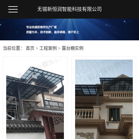
无锡新恒润智能科技有限公司
当前位置：
首页
>
工程案例
>
露台棚实例