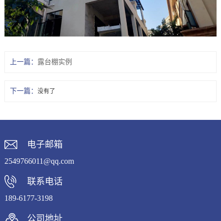
上一篇：
露台棚实例
下一篇：
没有了
电子邮箱
2549766011@qq.com
联系电话
189-6177-3198
公司地址